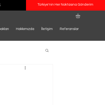
k
Türkiye'nin Her Noktasına Gönderim
akları
Hakkımızda
İletişim
Referanslar