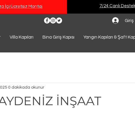
7/24 Canlı Deste
a İçi Ücretsiz Montaj
Giriş
r
Villa Kapıları
Bina Giriş Kapısı
Yangın Kapıları & Şaft Kap
2025
0 dakikada okunur
AYDENİZ İNŞAAT