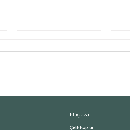
ANKARA MEVKİ
ANK
HASTANESİ
ALT
Mağaza
Çelik Kapılar