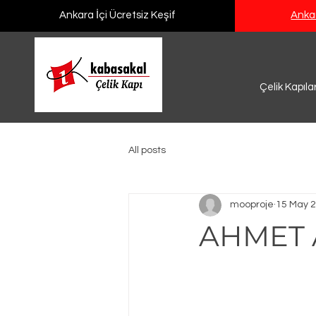
Ankara İçi Ücretsiz Keşif
Ankar
Çelik Kapıla
All posts
mooproje
15 May 
AHMET 