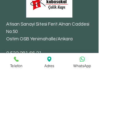
Atisan Sanayi Sitesi Ferit Alnan Caddesi
No:50
Ostim OSB Yenimahalle/Ankara
​0
532 281 66 21
Telefon
Adres
WhatsApp
Mağaza
Çelik Kapılar
Villa Kapıları
Bina Kapıları
Yangın Kapıları
Depo Kapıları
Şaft Kapakları