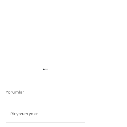
Yorumlar
ANKARA MEVKİ
AHMET AYDEN
Bir yorum yazın...
HASTANESİ
İNŞAAT