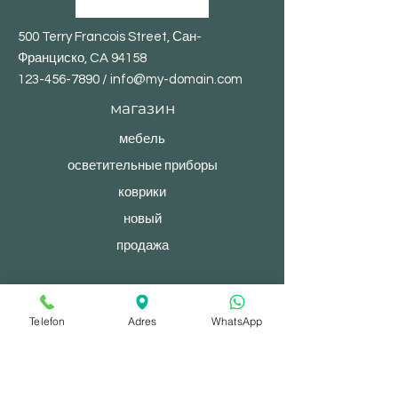
500 Terry Francois Street, Сан-
Франциско, CA 94158
123-456-7890
/
info@my-domain.com
магазин
мебель
осветительные приборы
коврики
новый
продажа
© 2023, После полудня. Сайт создан на
Telefon
Adres
WhatsApp
Wix.com.