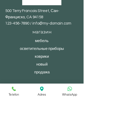
500 Terry Francois Street, Сан-
Франциско, CA 94158
123-456-7890
/
info@my-domain.com
магазин
мебель
осветительные приборы
коврики
новый
продажа
© 2023, После полудня. Сайт создан на
Telefon
Adres
WhatsApp
Wix.com.