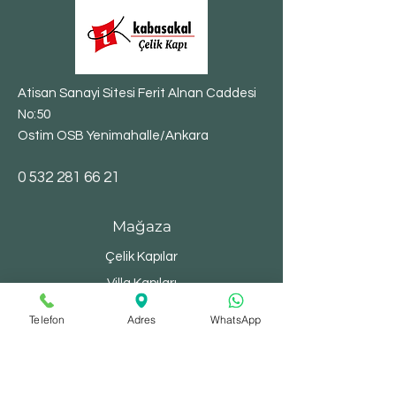
Atisan Sanayi Sitesi Ferit Alnan Caddesi
No:50
Ostim OSB Yenimahalle/Ankara
​0
532 281 66 21
Mağaza
Çelik Kapılar
Villa Kapıları
Bina Kapıları
Telefon
Adres
WhatsApp
Yangın Kapıları
Depo Kapıları
Şaft Kapakları