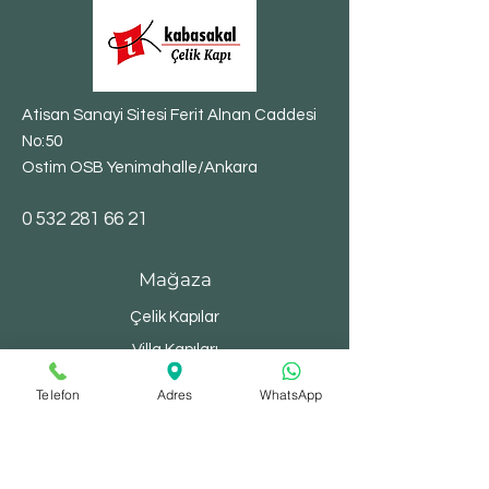
Atisan Sanayi Sitesi Ferit Alnan Caddesi
No:50
Ostim OSB Yenimahalle/Ankara
​0
532 281 66 21
Mağaza
Çelik Kapılar
Villa Kapıları
Bina Kapıları
Telefon
Adres
WhatsApp
Yangın Kapıları
Depo Kapıları
Şaft Kapakları