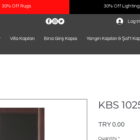
30% Off Rugs
30% Off Lighting
Log I
r
Villa Kapıları
Bina Giriş Kapısı
Yangın Kapıları & Şaft Kap
KBS 102
Price
TRY 0.00
Quantity
*