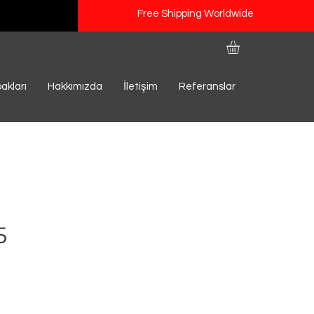
Free Shipping Worldwide
n
akları
Hakkımızda
İletişim
Referanslar
5