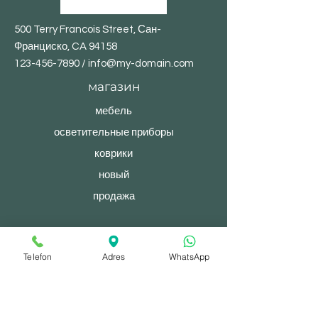
500 Terry Francois Street, Сан-
Франциско, CA 94158
123-456-7890
/
info@my-domain.com
магазин
мебель
осветительные приборы
коврики
новый
продажа
© 2023, После полудня. Сайт создан на
Telefon
Adres
WhatsApp
Wix.com.