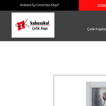
Ankara İçi Ücretsiz Keşif
Ankar
Çelik Kapıla