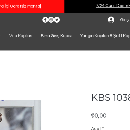
7/24 Canlı Deste
a İçi Ücretsiz Montaj
Giriş
r
Villa Kapıları
Bina Giriş Kapısı
Yangın Kapıları & Şaft Kap
KBS 103
Fiyat
₺0,00
Adet
*