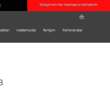
k
Türkiye'nin Her Noktasına Gönderim
akları
Hakkımızda
İletişim
Referanslar
8