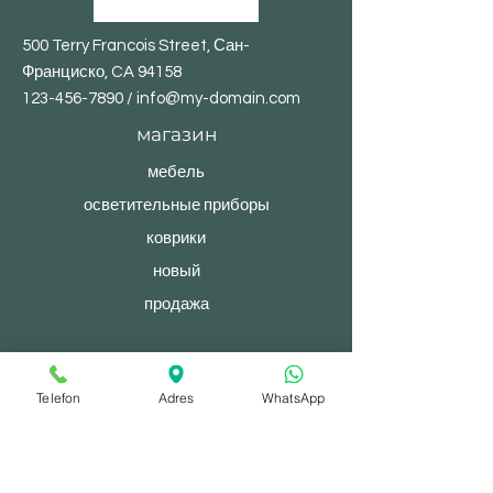
500 Terry Francois Street, Сан-
Франциско, CA 94158
123-456-7890
/
info@my-domain.com
магазин
мебель
осветительные приборы
коврики
новый
продажа
© 2023, После полудня. Сайт создан на
Telefon
Adres
WhatsApp
Wix.com.