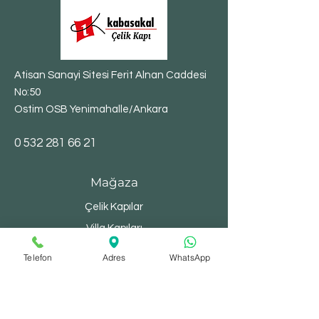
Atisan Sanayi Sitesi Ferit Alnan Caddesi
No:50
Ostim OSB Yenimahalle/Ankara
​0
532 281 66 21
Mağaza
Çelik Kapılar
Villa Kapıları
Bina Kapıları
Telefon
Adres
WhatsApp
Yangın Kapıları
Depo Kapıları
Şaft Kapakları