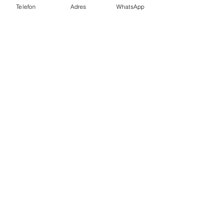
Villa Kapıları
Telefon
Adres
WhatsApp
Bina Kapıları
Yangın Kapıları
Depo Kapıları
Şaft Kapakları
© 2025 by moo