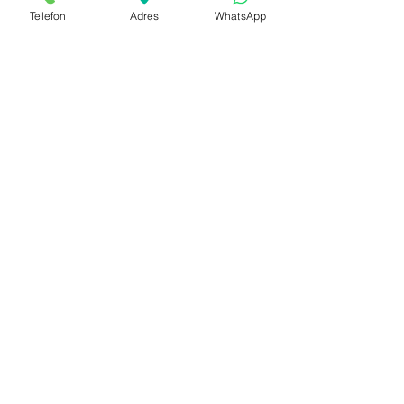
Telefon
Adres
WhatsApp
Villa Kapıları
Bina Kapıları
Yangın Kapıları
Depo Kapıları
Şaft Kapakları
© 2025 by moo