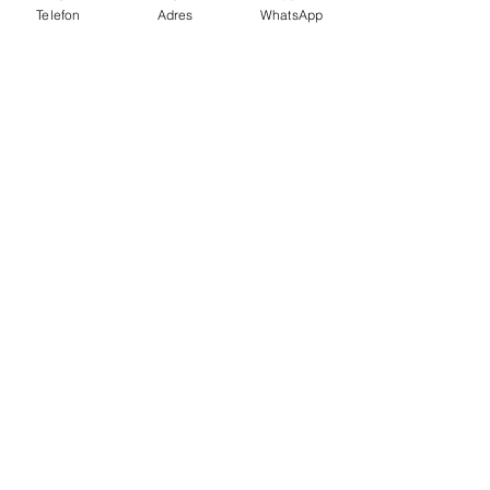
Telefon
Adres
WhatsApp
© 2023, После полудня. Сайт создан на
Wix.com.