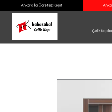
Ankara İçi Ücretsiz Keşif
Ankar
Çelik Kapıla