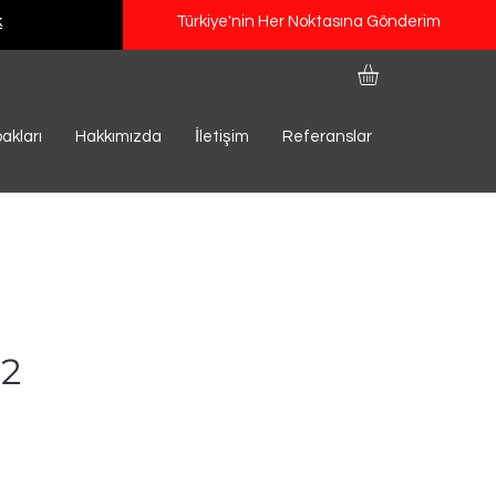
k
Türkiye'nin Her Noktasına Gönderim
akları
Hakkımızda
İletişim
Referanslar
2