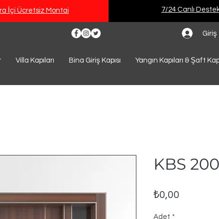
7/24 Canlı Deste
a İçi Ücretsiz Montaj
Giriş
r
Villa Kapıları
Bina Giriş Kapısı
Yangın Kapıları & Şaft Kap
KBS 200
Fiyat
₺0,00
Adet
*