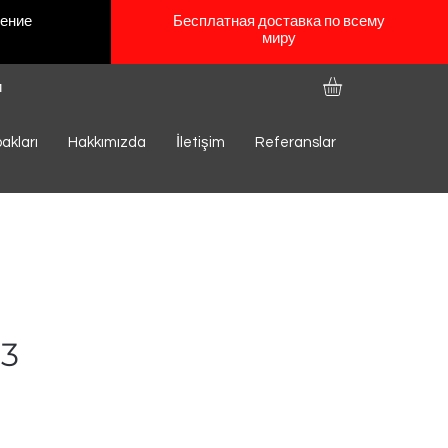
щение
Бесплатная доставка по всему
миру
и
akları
Hakkımızda
İletişim
Referanslar
3
а