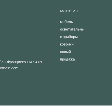
магазин
мебель
осветительны
е приборы
коврики
новый
продажа
, Сан-Франциско, CA 94158
omain.com