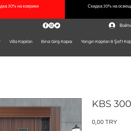
дка 30% на коврики
Скидка 30% на осве
Войт
r
Villa Kapıları
Bina Giriş Kapısı
Yangın Kapıları & Şaft Kap
KBS 300
Цен
0,00 TRY