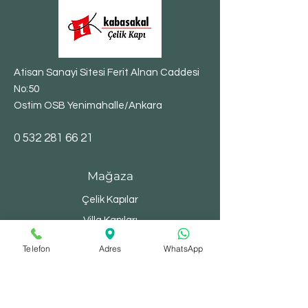
Atisan Sanayi Sitesi Ferit Alnan Caddesi
No:50
Ostim OSB Yenimahalle/Ankara
​0
532 281 66 21
Mağaza
Çelik Kapılar
Villa Kapıları
Bina Kapıları
Telefon
Adres
WhatsApp
Yangın Kapıları
Depo Kapıları
Şaft Kapakları