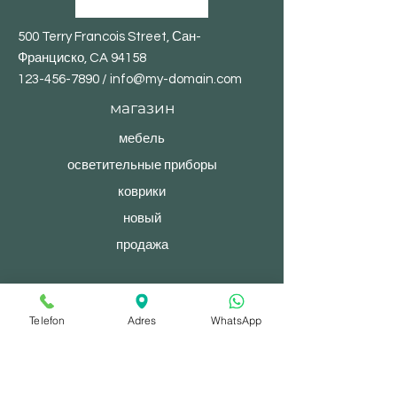
500 Terry Francois Street, Сан-
Франциско, CA 94158
123-456-7890
/
info@my-domain.com
магазин
мебель
осветительные приборы
коврики
новый
продажа
© 2023, После полудня. Сайт создан на
Telefon
Adres
WhatsApp
Wix.com.