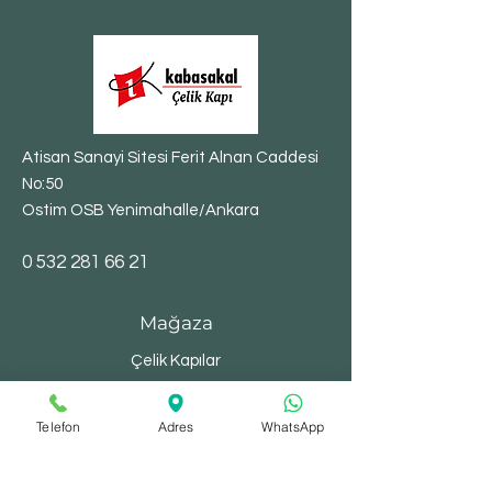
Atisan Sanayi Sitesi Ferit Alnan Caddesi
No:50
Ostim OSB Yenimahalle/Ankara
​0
532 281 66 21
Mağaza
Çelik Kapılar
Villa Kapıları
Telefon
Bina Kapıları
Adres
WhatsApp
Yangın Kapıları