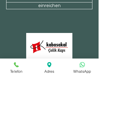
einreichen
500 Terry Francois Street, San Francisco,
Telefon
Adres
WhatsApp
CA 94158
123-456-7890
/
info@my-domain.com
Einkaufen
Möbel
Beleuchtung
Teppiche
Neu