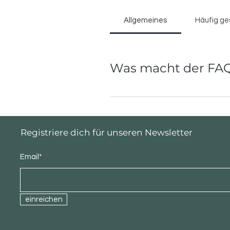
Allgemeines
Häufig ge
Was macht der FAQ
SSS bölümü, "Gönderim bölgeleriniz n
ilgili yaygın olarak sorulan sorular
hatta sitenizin SEO'sunu geliştirebil
Registriere dich für unseren Newsletter
Email*
einreichen