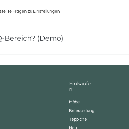
stellte Fragen zu Einstellungen
-Bereich? (Demo)
elerdir?", "Çalışma saatleriniz nelerdir?" veya "Nasıl hizmet randevu
a cevap vermek için kullanılabilir. SSS'lar, ziyaretçilerinizin siteniz
ir.
Einkaufe
n
Möbel
Beleuchtung
Teppiche
Neu