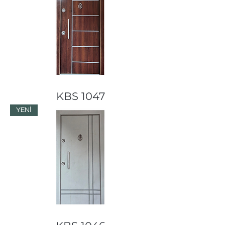
KBS 1047
YENİ